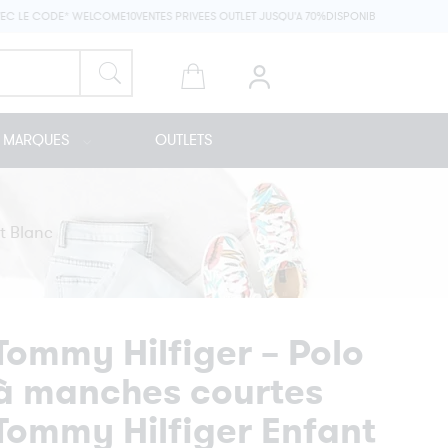
 LE CODE* WELCOME10
VENTES PRIVEES OUTLET JUSQU'A 70%
DISPONIBLE EN MAGASIN 
MARQUES
OUTLETS
t Blanc
Tommy Hilfiger – Polo
à manches courtes
Tommy Hilfiger Enfant