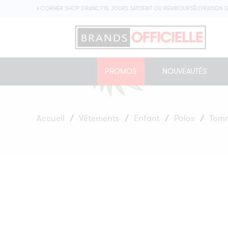
EN MAGASIN CORNER SHOP DRANCY
15 JOURS SATISFAIT OU REMBOURSÉ
LIVRAISON GRATU
PROMOS
NOUVEAUTÉS
Accueil
/
Vêtements
/
Enfant
/
Polos
/
Tomm