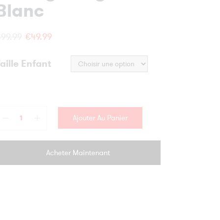
Blanc
Le
Le
€
99.99
€
49.99
prix
prix
aille Enfant
initial
actuel
était :
est :
€99.99.
€49.99.
Ajouter Au Panier
Acheter Maintenant