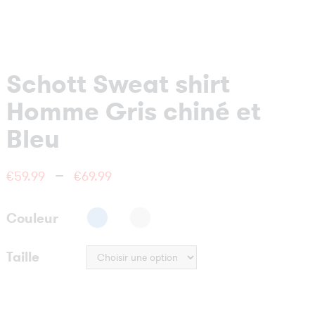
Schott Sweat shirt
Homme Gris chiné et
Bleu
Plage
–
€
59.99
€
69.99
de
Couleur
prix :
Taille
€59.99
à