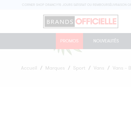
N MAGASIN CORNER SHOP DRANCY
15 JOURS SATISFAIT OU REMBOURSÉ
LIVRAISON GRATUI
PROMOS
NOUVEAUTÉS
Accueil
/
Marques
/
Sport
/
Vans
/
Vans – 