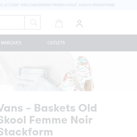
LE CODE* WELCOME10
VENTES PRIVEES OUTLET JUSQU'A 70%
DISPONIBLE EN MAGASIN CO
MARQUES
OUTLETS
Vans – Baskets Old
Skool Femme Noir
Stackform