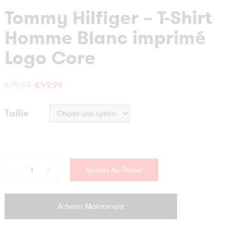
Tommy Hilfiger – T-Shirt
Homme Blanc imprimé
Logo Core
Le
Le
€
79.99
€
49.99
prix
prix
Taille
initial
actuel
était :
est :
€79.99.
€49.99.
Ajouter Au Panier
Acheter Maintenant